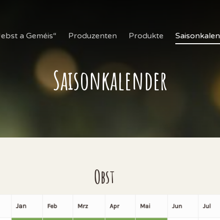
Uebst a Geméis“
Produzenten
Produkte
Saisonkale
Saisonkalender
Obst