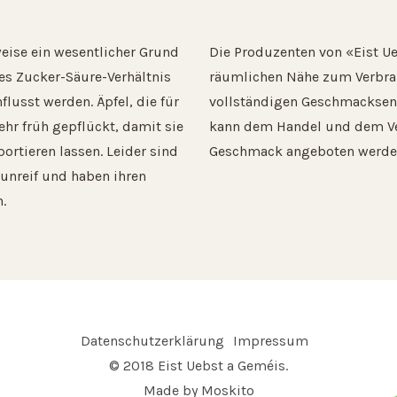
weise ein wesentlicher Grund
Die Produzenten von «Eist U
es Zucker-Säure-Verhältnis
räumlichen Nähe zum Verbrauc
lusst werden. Äpfel, die für
vollständigen Geschmacksen
hr früh gepflückt, damit sie
kann dem Handel und dem Ve
ortieren lassen. Leider sind
Geschmack angeboten werde
 unreif und haben ihren
.
Datenschutzerklärung
Impressum
© 2018 Eist Uebst a Geméis.
Made by
Moskito