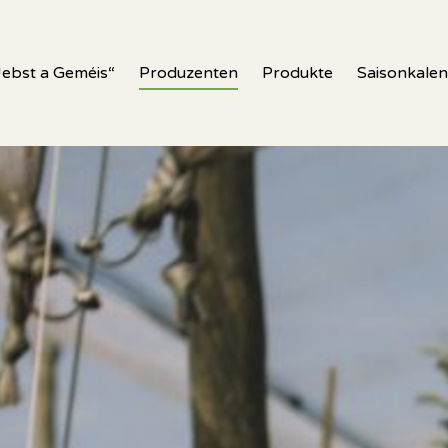
Uebst a Geméis“
Produzenten
Produkte
Saisonkale