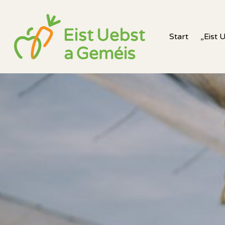
Start
„Eist 