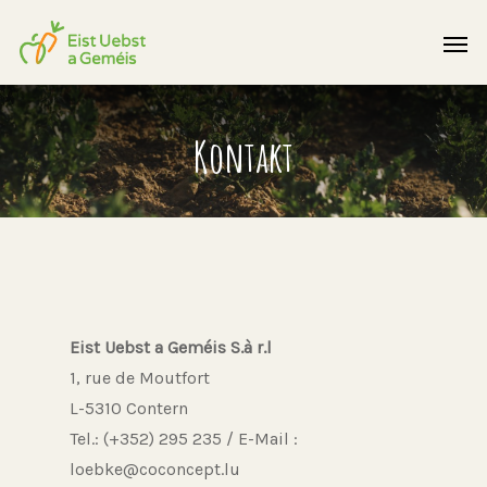
Kontakt
Eist Uebst a Geméis S.à r.l
1, rue de Moutfort
L-5310 Contern
Tel.: (+352) 295 235 / E-Mail :
loebke@coconcept.lu