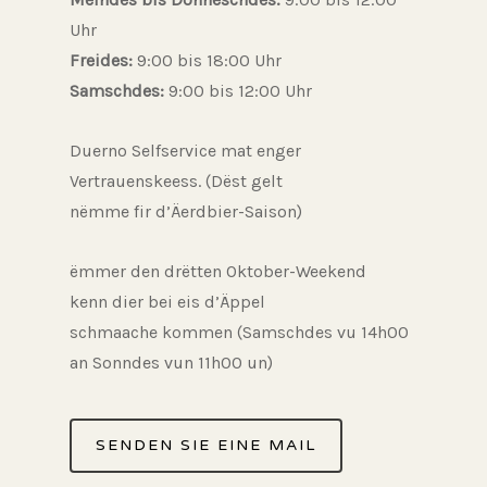
Uhr
Freides:
9:00 bis 18:00 Uhr
Samschdes:
9:00 bis 12:00 Uhr
Duerno Selfservice mat enger
Vertrauenskeess. (Dëst gelt
nëmme fir d’Äerdbier-Saison)
ëmmer den drëtten Oktober-Weekend
kenn dier bei eis d’Äppel
schmaache kommen (Samschdes vu 14h00
an Sonndes vun 11h00 un)
SENDEN SIE EINE MAIL