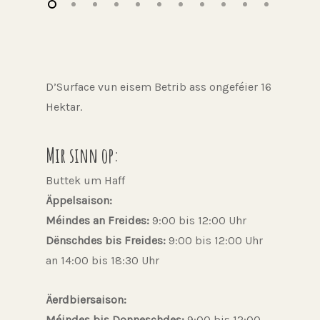
D’Surface vun eisem Betrib ass ongeféier 16
Hektar.
Mir sinn op:
Buttek um Haff
Äppelsaison:
Méindes an Freides:
9:00 bis 12:00 Uhr
Dënschdes bis Freides:
9:00 bis 12:00 Uhr
an 14:00 bis 18:30 Uhr
Äerdbiersaison:
Méindes bis Donneschdes:
9:00 bis 12:00