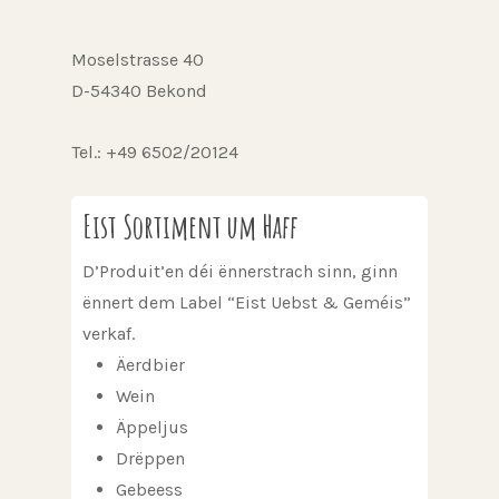
Moselstrasse 40
D-54340 Bekond
Tel.: +49 6502/20124
Eist Sortiment um Haff
D’Produit’en déi ënnerstrach sinn, ginn
ënnert dem Label “Eist Uebst & Geméis”
verkaf.
Äerdbier
Wein
Äppeljus
Drëppen
Gebeess