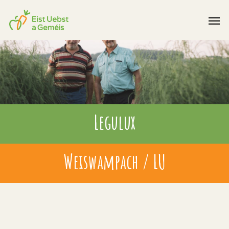
Legulux
Weiswampach / LU